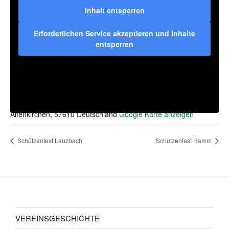
Inhalt entsperren
Erforderlichen Service akzeptieren und Inhalte
entsperren
VERANSTALTUNGSORT
Bismarckturm
Heimstraße 8
Altenkirchen
,
57610
Deutschland
Google Karte anzeigen
Schützenfest Leuzbach
Schützenfest Hamm
VEREINSGESCHICHTE