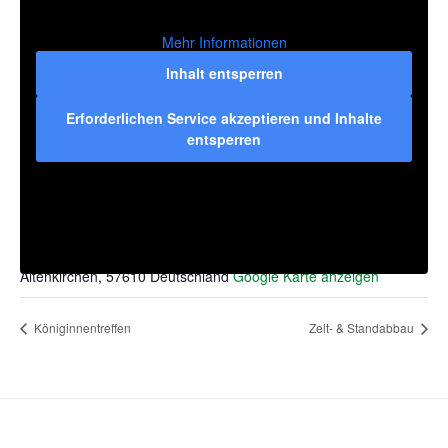
Mehr Informationen
Inhalt entsperren
Erforderlichen Service akzeptieren und Inhalte
entsperren
VERANSTALTUNGSORT
Festplatz Weyerdamm
Zum Weyerdamm
Altenkirchen
,
57610
Deutschland
Google Karte anzeigen
Königinnentreffen
Zelt- & Standabbau