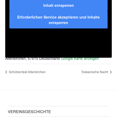
Inhalt entsperren
Erforderlichen Service akzeptieren und Inhalte
entsperren
VERANSTALTUNGSORT
Festplatz Weyerdamm
Zum Weyerdamm
Altenkirchen
,
57610
Deutschland
Google Karte anzeigen
Schützenfest Altenkirchen
Toskanische Nacht
VEREINSGESCHICHTE