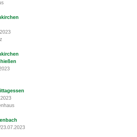
us
nkirchen
.2023
z
nkirchen
chießen
.2023
Mittagessen
.2023
enhaus
renbach
/23.07.2023
h