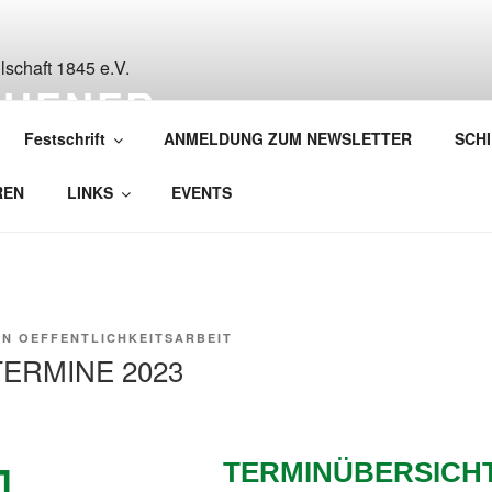
CHENER
ESELLSCHAFT 1845 E
Festschrift
ANMELDUNG ZUM NEWSLETTER
SCH
REN
LINKS
EVENTS
ON
OEFFENTLICHKEITSARBEIT
 TERMINE 2023
TERMINÜBERSICHT