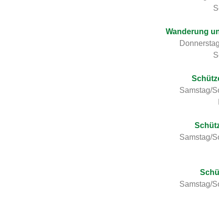
S
Wanderung un
Donnerstag
S
Schütz
Samstag/So
Schüt
Samstag/So
Schü
Samstag/So