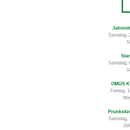
Jahres
Samstag, 
S
Sta
Samstag, 
S
OMUS Ka
Freitag, 
Wes
Prunksitz
Samstag, 
Zel