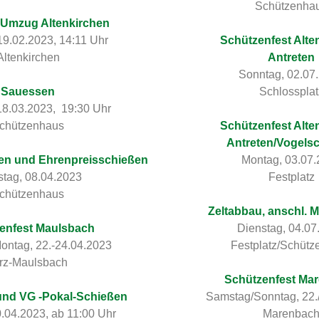
Schützenha
 Umzug Altenkirchen
19.02.2023, 14:11 Uhr
Schützenfest Alte
Altenkirchen
Antreten
Sonntag, 02.07
Sauessen
Schlossplat
18.03.2023, 19:30 Uhr
chützenhaus
Schützenfest Alte
Antreten/Vogels
ßen und Ehrenpreisschießen
Montag, 03.07
tag, 08.04.2023
Festplatz
chützenhaus
Zeltabbau, anschl. 
enfest Maulsbach
Dienstag, 04.07
ntag, 22.-24.04.2023
Festplatz/Schütz
rz-Maulsbach
Schützenfest Ma
und VG -Pokal-Schießen
Samstag/Sonntag, 22.
.04.2023, ab 11:00 Uhr
Marenbac