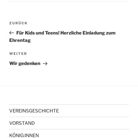
Beitragsnavigation
Vorheriger
ZURÜCK
Beitrag
Für Kids und Teens! Herzliche Einladung zum
Ehrentag
Nächster
WEITER
Beitrag
Wir gedenken
VEREINSGESCHICHTE
VORSTAND
KÖNIG:INNEN