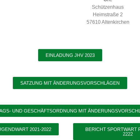
Schützenhaus
Heimstraße 2
57610 Altenkirchen
EINLADUNG JHV 2023
SATZUNG MIT ÄNDERUNGSVORSCHLÄGEN
RAGS- UND GESCHÄFTSORDNUNG MIT ÄNDERUNGSVORSCH
UGENDWART 2021-2022
BERICHT SPORTWART P
2222