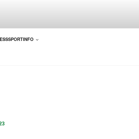
.V.
IESSSPORTINFO
023