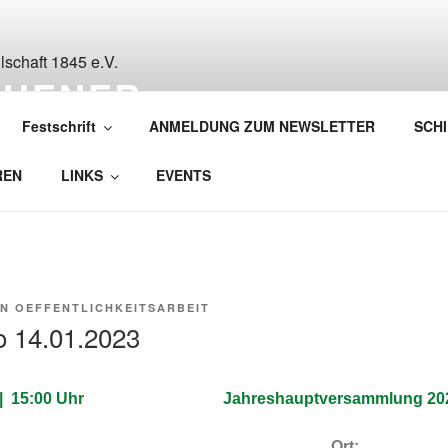
CHENER
ESELLSCHAFT 1845 E
Festschrift
ANMELDUNG ZUM NEWSLETTER
SCH
REN
LINKS
EVENTS
ON
OEFFENTLICHKEITSARBEIT
fo 14.01.2023
| 15:00 Uhr
Jahreshauptversammlung 2
Ort: