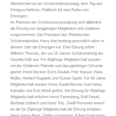
Altenkirchen ist am Schützenfestmontag, dem Tag des
Königsschießens, Plattform für eine Reihe von
Ehrungen.
Im Rahmen der Schützenveranstaltung wird alljährlich
die Ehrung von langjährigen Mitgliedern und Jubilaren
vorgenommen. Der Präsident des Rheinischen
Schützenbundes Harry Hachenberg persönlich nahm in
diesem Jahr die Ehrungen vor. Eine Ehrung erfuhr
Wilhelm Thomas, der vor 25 Jahren Schützenkönig der
Gesellschaft war. Für 60jährige Mitgliedschaft wurden
mit der Goldenen Plakette und dazugehörigen Urkunde
geehrt: Horst Becker, Erich Deubel, Fritz Hassel, Hans
Müller, Herbert Rogalski und Günter Spahr. Für 50 Jahre
Mitgliedschaft wurden Heinz Ewald Becker, Karl Heinz
Kämpfer und Kurt Windt geehrt. Die Ehrung für 40jährige
Mitgliedschaft erfuhren Horst Farrenberg, Rolf Feisel,
Berthold Solbach und Hans Totz. Zwölf Personen waren
es die für 25jährige Mitgliedschaft die Ehrung erhielten.
Hans Georg Beck, Detlev Gergmann, Edwin Dorkowski,