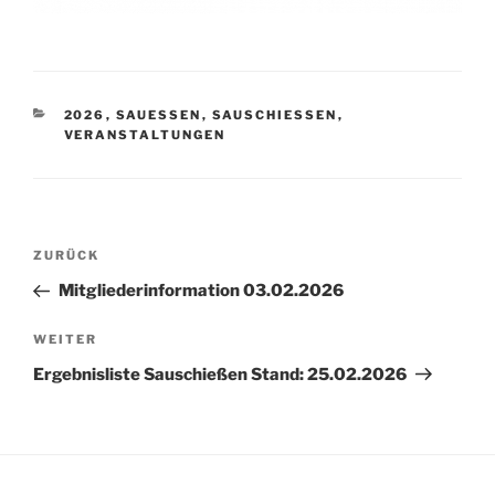
KATEGORIEN
2026
,
SAUESSEN
,
SAUSCHIESSEN
,
VERANSTALTUNGEN
Beitragsnavigation
Vorheriger
ZURÜCK
Beitrag
Mitgliederinformation 03.02.2026
Nächster
WEITER
Beitrag
Ergebnisliste Sauschießen Stand: 25.02.2026