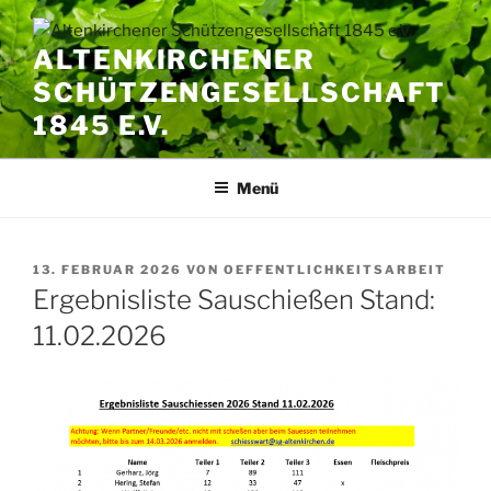
Zum
Inhalt
ALTENKIRCHENER
springen
SCHÜTZENGESELLSCHAFT
1845 E.V.
Menü
VERÖFFENTLICHT
13. FEBRUAR 2026
VON
OEFFENTLICHKEITSARBEIT
AM
Ergebnisliste Sauschießen Stand:
11.02.2026